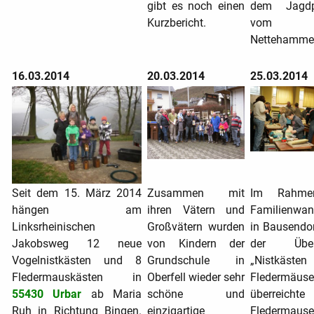
gibt es noch einen
dem Jagdp
Kurzbericht.
vom 
Nettehammer
16.03.2014
20.03.2014
25.03.2014
Seit dem 15. März 2014
Zusammen mit
Im Rahme
hängen am
ihren Vätern und
Familienwan
Linksrheinischen
Großvätern wurden
in Bausendor
Jakobsweg 12 neue
von Kindern der
der Übers
Vogelnistkästen und 8
Grundschule in
„Nistkäst
Fledermauskästen in
Oberfell wieder sehr
Fledermäuse
55430 Urbar
ab Maria
schöne und
überreichte
Ruh in Richtung Bingen.
einzigartige
Fledermause