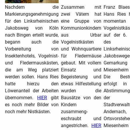
Nachdem die
Zusammen mit
Franz Blaes
Markierungsgenehmigung
zwei Vätern hat
Hans Ries 
für den Linksrheinischen
eine Gruppe von
momentan
Jakobsweg von Köln
Kommunionkindern
Vogelnistkäs
nach Bingen erteilt wurde,
aus Urbar
auf der 6. 
begann auch die
Vogelnistkästen
des
Vorbereitung von
und Wohnquartiere
Linksrheinis
Insektenhotels, Vogelnist-
für Fledermäuse
Jakobsweges
und Fledermauskästen,
gebaut. Mit vollem
Gemarkung
die am Weg platziert
Einsatz und
Miesenhei
werden sollen. Hans Ries
Begeisterung und
Die Bestü
hatte hierzu den
etwas Hilfestellung
erfolgt in
Löwenanteil der Arbeiten
wurden die
Abstimmun
übernommen.
HIER
gibt
Bausätze von den
der
es noch mehr Bilder von
Kindern
Stadtverwal
noch mehr Nistkästen.
zusammeng-
Andernach
eschraubt und
Ortsvorsteh
angestrichen.
HIER
Miesenhei