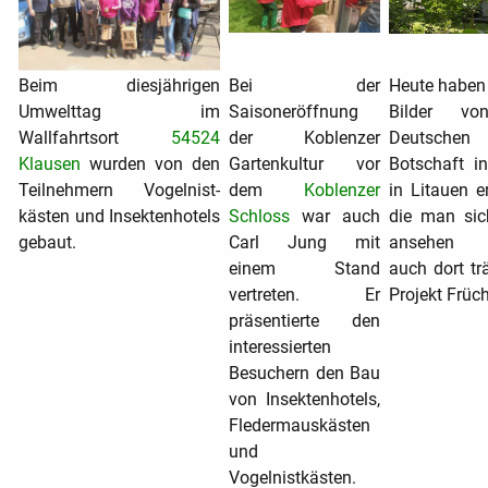
Beim diesjährigen
Bei der
Heute haben 
Umwelttag im
Saisoneröffnung
Bilder vo
Wallfahrtsort
54524
der Koblenzer
Deutschen
Klausen
wurden von den
Gartenkultur vor
Botschaft i
Teilnehmern Vogelnist-
dem
Koblenzer
in Litauen er
kästen und Insektenhotels
Schloss
war auch
die man si
gebaut.
Carl Jung mit
ansehen 
einem Stand
auch dort tr
vertreten. Er
Projekt Früch
präsentierte den
interessierten
Besuchern den Bau
von Insektenhotels,
Fledermauskästen
und
Vogelnistkästen.