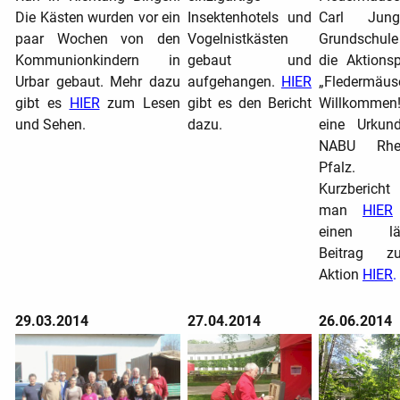
Die Kästen wurden vor ein
Insektenhotels und
Carl Jun
paar Wochen von den
Vogelnistkästen
Grundschule
Kommunionkindern in
gebaut und
die Aktionsp
Urbar gebaut.
Mehr dazu
aufgehangen.
HIER
„Fledermäus
gibt es
HIER
zum Lesen
gibt es den Bericht
Willkommen
und Sehen.
dazu.
eine Urkun
NABU Rhei
Pfalz. 
Kurzberich
man
HIER
einen län
Beitrag z
Aktion
HIER
.
29.03.2014
27.04.2014
26.06.2014