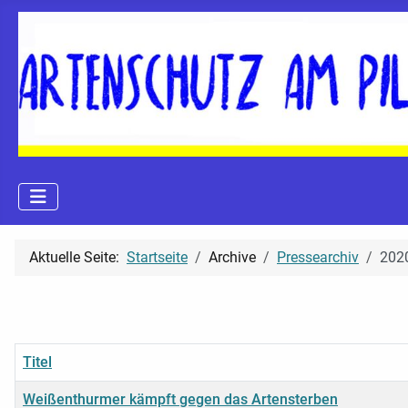
Aktuelle Seite:
Startseite
Archive
Pressearchiv
2020
Titel
Weißenthurmer kämpft gegen das Artensterben