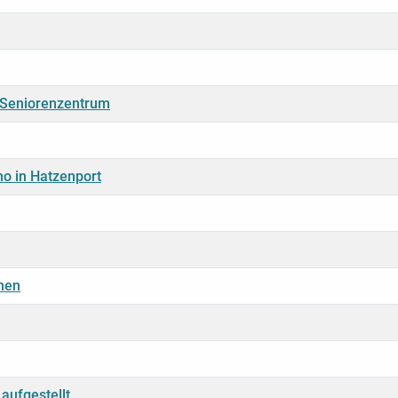
m Seniorenzentrum
o in Hatzenport
mmen
aufgestellt