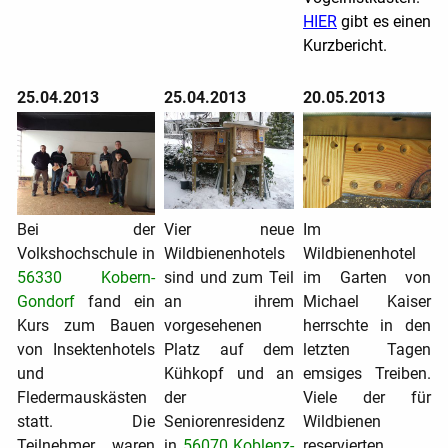
HIER
gibt es einen
Kurzbericht.
25.04.2013
25.04.2013
20.05.2013
Bei der
Vier neue
Im
Volkshochschule in
Wildbienenhotels
Wildbienenhotel
56330 Kobern-
sind und zum Teil
im Garten von
Gondorf
fand ein
an ihrem
Michael Kaiser
Kurs zum Bauen
vorgesehenen
herrschte in den
von Insektenhotels
Platz auf dem
letzten Tagen
und
Kühkopf und an
emsiges Treiben.
Fledermauskästen
der
Viele der für
statt. Die
Seniorenresidenz
Wildbienen
Teilnehmer waren
in
56070 Koblenz-
reservierten