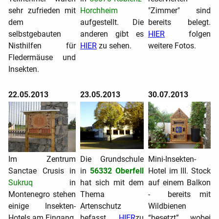
sehr zufrieden mit
Horchheim
"Zimmer" sind
dem
aufgestellt. Die
bereits belegt.
selbstgebauten
anderen gibt es
HIER
folgen
Nisthilfen für
HIER
zu sehen.
weitere Fotos.
Fledermäuse und
Insekten.
22.05.2013
23.05.2013
30.07.2013
Im Zentrum
Die Grundschule
Mini-Insekten-
Sanctae Crusis in
in
56332 Oberfell
Hotel im III. Stock
Sukruq
in
hat sich mit dem
auf einem Balkon
Montenegro stehen
Thema
- bereits mit
einige Insekten-
Artenschutz
Wildbienen
Hotels am Eingang.
befasst.
HIER
zu
“besetzt”, wobei