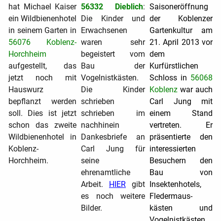
hat Michael Kaiser
56332 Dieblich
:
Saisoneröffnung
ein Wildbienenhotel
Die Kinder und
der Koblenzer
in seinem Garten in
Erwachsenen
Gartenkultur am
56076 Koblenz-
waren sehr
21. April 2013 vor
Horchheim
begeistert vom
dem
aufgestellt, das
Bau der
Kurfürstlichen
jetzt noch mit
Vogelnistkästen.
Schloss in
56068
Hauswurz
Die Kinder
Koblenz
war auch
bepflanzt werden
schrieben
Carl Jung mit
soll.
Dies ist jetzt
schrieben im
einem Stand
schon das zweite
nachhinein
vertreten. Er
Wildbienenhotel in
Dankesbriefe an
präsentierte den
Koblenz-
Carl Jung für
interessierten
Horchheim.
seine
Besuchern den
ehrenamtliche
Bau von
Arbeit.
HIER
gibt
Insektenhotels,
es noch weitere
Fledermaus-
Bilder.
kästen und
Vogelnistkästen.