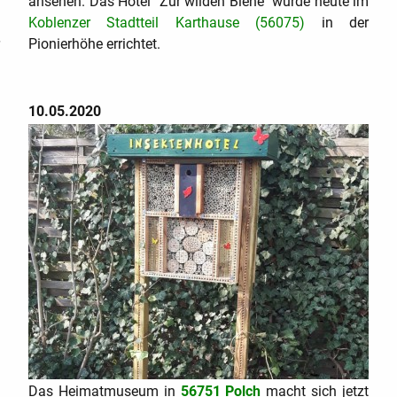
ansehen. Das Hotel "Zur wilden Biene" wurde heute im
Koblenzer Stadtteil Karthause (56075)
in der
r
Pionierhöhe errichtet.
10.05.2020
t
Das Heimatmuseum in
56751 Polch
macht sich jetzt