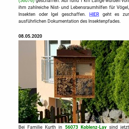
(56076)
geschaffen. Auf rund 1 km Länge wurden von
ihm zahlreiche Nist- und Lebensraumhilfen für Vögel,
Insekten oder Igel geschaffen.
HIER
geht es zu
ausführlichen Dokumentation des Insektenpfades.
08.05.2020
Bei Familie Kurth in
56073 Koblenz-Lay
sind jetz