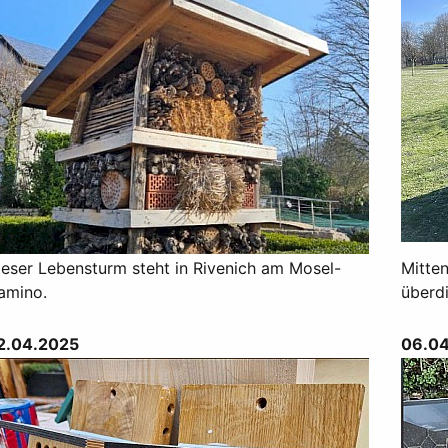
ieser Lebensturm steht in Rivenich am Mosel-
Mitte
amino.
überd
2.04.2025
06.0