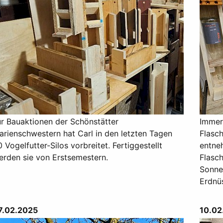
ür Bauaktionen der Schönstätter
Immer 
arienschwestern hat Carl in den letzten Tagen
Flasch
 Vogelfutter-Silos vorbreitet. Fertiggestellt
entne
erden sie von Erstsemestern.
Flasch
Sonne
Erdnü
7.02.2025
10.02