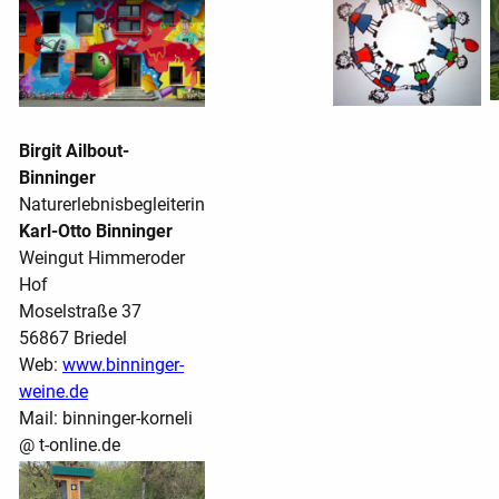
Birgit Ailbout-
Binninger
Naturerlebnisbegleiterin
Karl-Otto Binninger
Weingut Himmeroder
Hof
Moselstraße 37
56867 Briedel
Web:
www.binninger-
weine.de
Mail: binninger-korneli
@ t-online.de