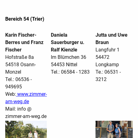
Bereich 54 (Trier)
Karin Fischer-
Daniela
Jutta und Uwe
Berres und Franz
Sauerburger u.
Braun
Fischer
Ralf Kienzle
Langfuhr 1
Hofstraße 8a
Im Blümchen 36
54472
54518 Osann-
54453 Nittel
Longkamp
Monzel
Tel.: 06584 - 1283
Te.: 06531 -
Tel.: 06536 -
3212
949695
Web:
www.zimmer-
am-weg.de
Mail: info @
zimmer-am-weg.de