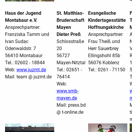
Haus der Jugend
St. Matthias-
Evangelische
Montabaur e.V.
Bruderschaft
Kindertagesstätte
T
Ansprechpartner:
Mayen
Hoffnungskirche
M
Franziska Tamm und
Dieter Preß
Ansprechpartner:
A
Ivan Sudac
Schlosstraße
Frau Theiß und
N
Odenwaldstr. 7
20
Herr Sauerbrey
V
56410 Montabaur
56727
Ellingshohl 85b
R
Tel.: 02602 - 18844
Mayen-Nitztal
56076 Koblenz
Web:
www.juzmt.de
Tel.: 02651 -
Tel.: 0261 - 71150
Mail: team @ juzmt.de
76414
T
Web:
www.smb-
w
mayen.de
m
Mail: press.bd
M
@ t-online.de
t
m