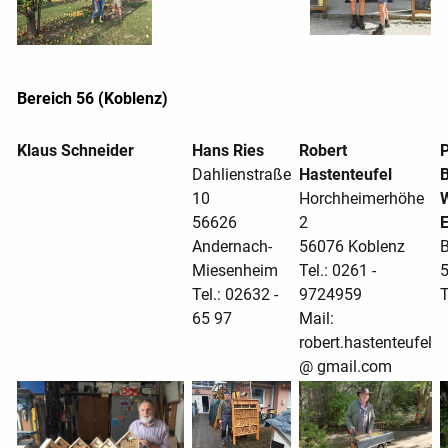
Bereich 56 (Koblenz)
Klaus Schneider
Hans Ries
Robert
P
Dahlienstraße
Hastenteufel
B
10
Horchheimerhöhe
W
56626
2
Andernach-
56076 Koblenz
B
Miesenheim
Tel.: 0261 -
5
Tel.:
02632 -
9724959
T
6
5 97
Mail:
robert.hastenteufel
@ gmail.com