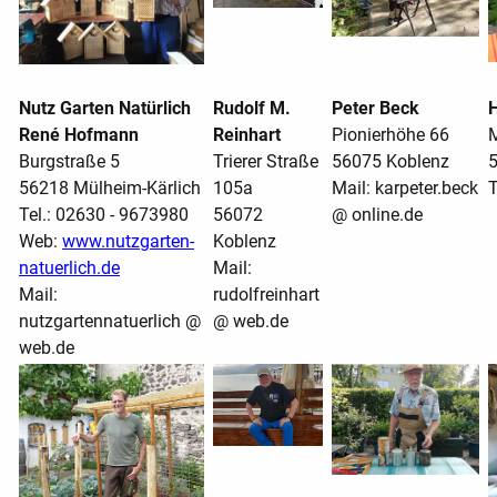
Nutz Garten Natürlich
Rudolf M.
Peter Beck
René Hofmann
Reinhart
Pionierhöhe 66
M
Burgstraße 5
Trierer Straße
56075 Koblenz
5
56218 Mülheim-Kärlich
105a
Mail: karpeter.beck
T
Tel.: 02630 - 9673980
56072
@ online.de
Web:
www.nutzgarten-
Koblenz
natuerlich.de
Mail:
Mail:
rudolfreinhart
nutzgartennatuerlich @
@ web.de
web.de